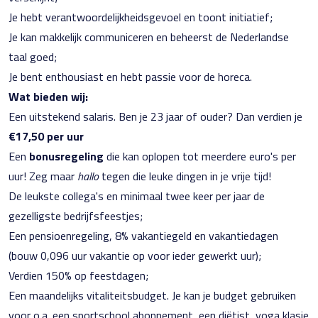
Je hebt verantwoordelijkheidsgevoel en toont initiatief;
Je kan makkelijk communiceren en beheerst de Nederlandse
taal goed;
Je bent enthousiast en hebt passie voor de horeca.
Wat bieden wij:
Een uitstekend salaris. Ben je 23 jaar of ouder? Dan verdien je
€17,50 per uur
Een
bonusregeling
die kan oplopen tot meerdere euro's per
uur! Zeg maar
hallo
tegen die leuke dingen in je vrije tijd!
De leukste collega's en minimaal twee keer per jaar de
gezelligste bedrijfsfeestjes;
Een pensioenregeling, 8% vakantiegeld en vakantiedagen
(bouw 0,096 uur vakantie op voor ieder gewerkt uur);
Verdien 150% op feestdagen;
Een maandelijks vitaliteitsbudget. Je kan je budget gebruiken
voor o.a. een sportschool abonnement, een diëtist, yoga klasje