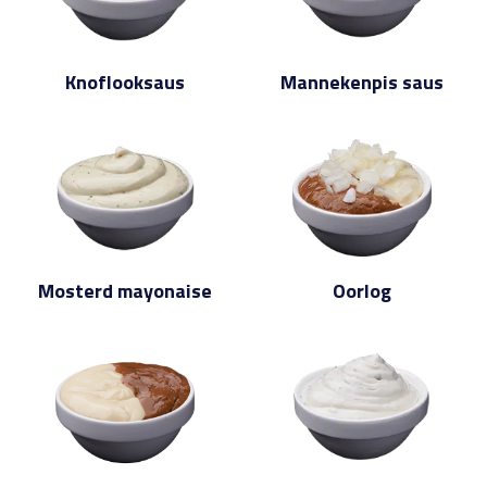
Knoflooksaus
Mannekenpis saus
Mosterd mayonaise
Oorlog