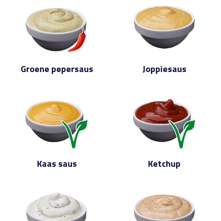
Groene pepersaus
Joppiesaus
Kaas saus
Ketchup