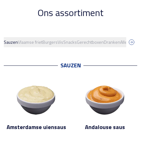
Ons assortiment
Sauzen
Vlaamse friet
Burgers
Vis
Snacks
Gerechtboxen
Dranken
Alle produ
SAUZEN
Amsterdamse uiensaus
Andalouse saus