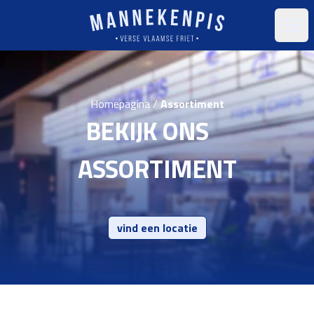
Open
Homepagina /
Assortiment
BEKIJK ONS
ASSORTIMENT
vind een locatie