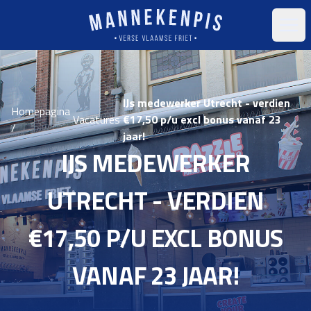
Open
IJs medewerker Utrecht - verdien
Homepagina
Vacatures
€17,50 p/u excl bonus vanaf 23
/
jaar!
IJS MEDEWERKER
UTRECHT - VERDIEN
€17,50 P/U EXCL BONUS
VANAF 23 JAAR!