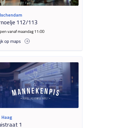
dschendam
rnoelje 112/113
pen vanaf maandag 11:00
ijk op maps
 Haag
istraat 1