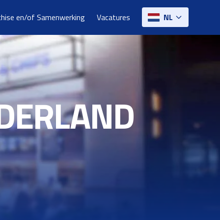
chise en/of Samenwerking
Vacatures
NL
EDERLAND