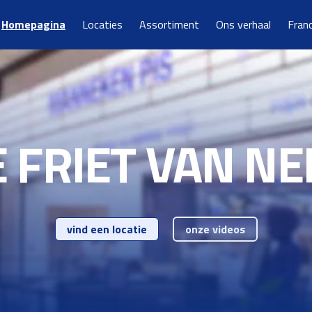
Homepagina
Locaties
Assortiment
Ons verhaal
Fran
E FRIET VAN N
vind een locatie
onze videos