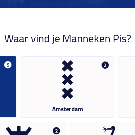
Waar vind je Manneken Pis?
9
2
Amsterdam
2